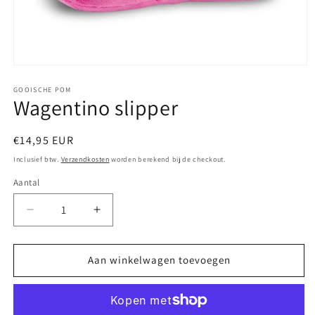
Media
1
openen
GOOISCHE POM
Wagentino slipper
in
modaal
Normale
€14,95 EUR
prijs
Inclusief btw.
Verzendkosten
worden berekend bij de checkout.
Aantal
Aantal
Aantal
verlagen
verhogen
voor
voor
Wagentino
Wagentino
Aan winkelwagen toevoegen
slipper
slipper