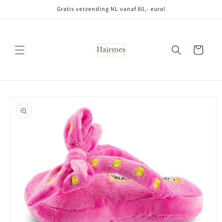
Meteen
Gratis verzending NL vanaf 80,- euro!
naar de
content
Winkelwagen
Ga direct naar
productinformatie