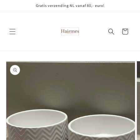
Meteen
Gratis verzending NL vanaf 80,- euro!
naar de
content
Winkelwagen
Ga direct naar
productinformatie