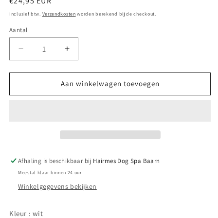
Normale
€24,95 EUR
prijs
Inclusief btw.
Verzendkosten
worden berekend bij de checkout.
Aantal
Aantal
Aantal
verlagen
verhogen
voor
voor
Voerbakset
Voerbakset
Aan winkelwagen toevoegen
Wave
Wave
Wit
Wit
16cm
16cm
Afhaling is beschikbaar bij
Hairmes Dog Spa Baarn
Meestal klaar binnen 24 uur
Winkelgegevens bekijken
Kleur : wit