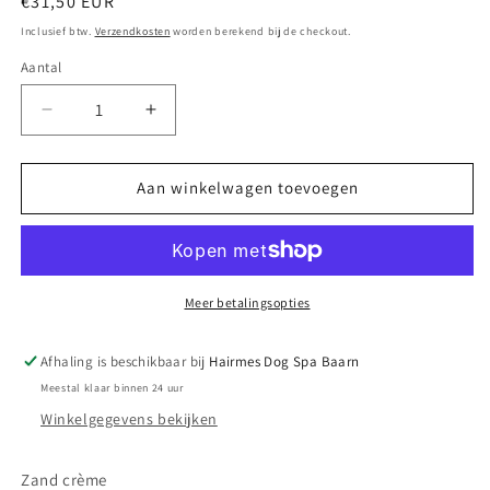
Normale
€31,50 EUR
prijs
Inclusief btw.
Verzendkosten
worden berekend bij de checkout.
Aantal
Aantal
Aantal
verlagen
verhogen
voor
voor
Sierkussen
Sierkussen
Aan winkelwagen toevoegen
munchie
munchie
Meer betalingsopties
Afhaling is beschikbaar bij
Hairmes Dog Spa Baarn
Meestal klaar binnen 24 uur
Winkelgegevens bekijken
Zand crème