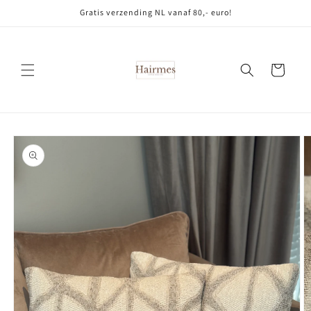
Meteen
Gratis verzending NL vanaf 80,- euro!
naar de
content
Winkelwagen
Ga direct naar
productinformatie