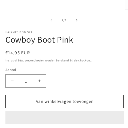
M
2
o
van
1
/
2
in
m
HAIRMES DOG SPA
Cowboy Boot Pink
Normale
€14,95 EUR
prijs
Inclusief btw.
Verzendkosten
worden berekend bij de checkout.
Aantal
Aantal
Aantal
verlagen
verhogen
voor
voor
Cowboy
Cowboy
Aan winkelwagen toevoegen
Boot
Boot
Pink
Pink