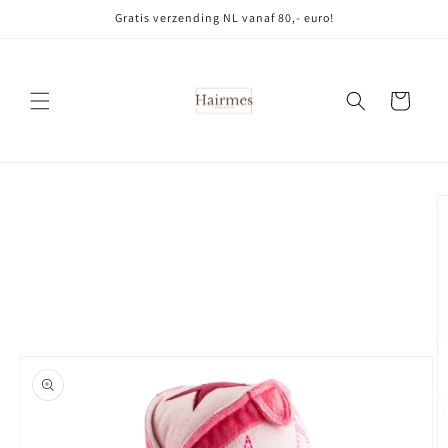
Meteen
Gratis verzending NL vanaf 80,- euro!
naar de
content
Winkelwagen
Ga direct naar
productinformatie