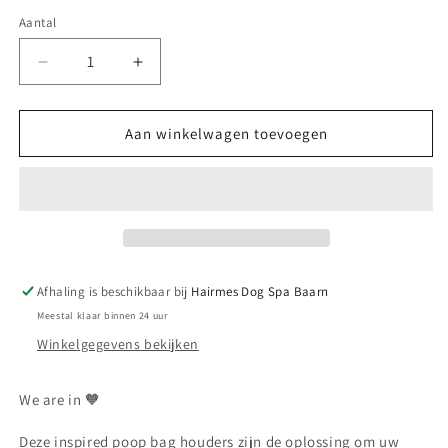
Aantal
Aantal
Aantal
verlagen
verhogen
voor
voor
Poopbag/Bagcharm
Poopbag/Bagcharm
Aan winkelwagen toevoegen
Afhaling is beschikbaar bij
Hairmes Dog Spa Baarn
Meestal klaar binnen 24 uur
Winkelgegevens bekijken
We are in 🧡
Deze inspired poop bag houders zijn de oplossing om uw