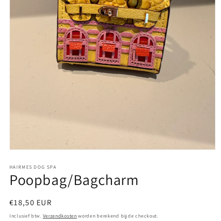
Media
1
openen
HAIRMES DOG SPA
Poopbag/Bagcharm
in
modaal
Normale
€18,50 EUR
prijs
Inclusief btw.
Verzendkosten
worden berekend bij de checkout.