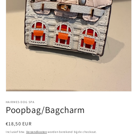
Media
1
openen
HAIRMES DOG SPA
Poopbag/Bagcharm
in
modaal
Normale
€18,50 EUR
prijs
Inclusief btw.
Verzendkosten
worden berekend bij de checkout.