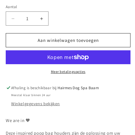
Aantal
Aantal
Aantal
verlagen
verhogen
voor
voor
Poopbag/Bagcharm
Poopbag/Bagcharm
Aan winkelwagen toevoegen
Meer betalingsopties
Afhaling is beschikbaar bij
Hairmes Dog Spa Baarn
Meestal klaar binnen 24 uur
Winkelgegevens bekijken
We are in 🧡
Deze inspired poop bag houders zijn de oplossing om uw