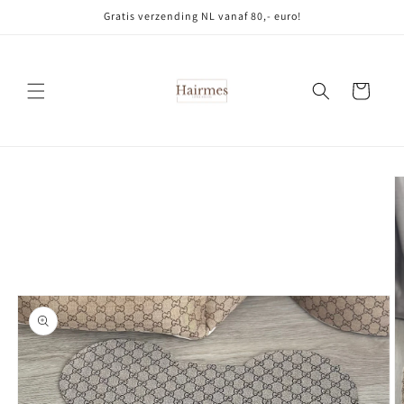
Meteen
Gratis verzending NL vanaf 80,- euro!
naar de
content
Winkelwagen
Ga direct naar
productinformatie