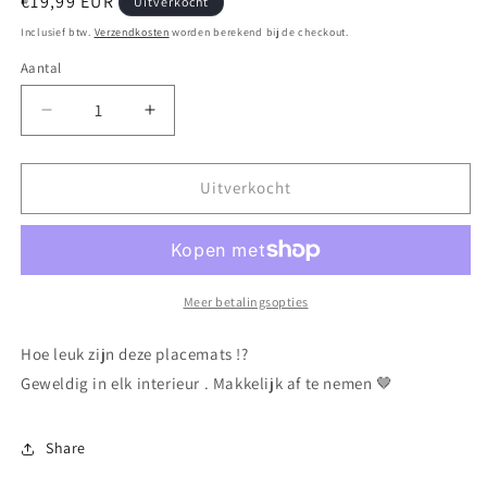
Normale
€19,99 EUR
Uitverkocht
prijs
Inclusief btw.
Verzendkosten
worden berekend bij de checkout.
Aantal
Aantal
Aantal
verlagen
verhogen
voor
voor
Placemat
Placemat
Uitverkocht
bone
bone
Meer betalingsopties
Hoe leuk zijn deze placemats !?
Geweldig in elk interieur . Makkelijk af te nemen 🤎
Share