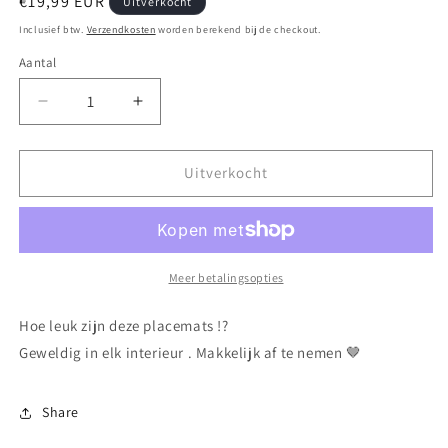
Normale
€19,99 EUR
Uitverkocht
prijs
Inclusief btw.
Verzendkosten
worden berekend bij de checkout.
Aantal
Aantal
Aantal
verlagen
verhogen
voor
voor
Placemat
Placemat
Uitverkocht
bone
bone
Meer betalingsopties
Hoe leuk zijn deze placemats !?
Geweldig in elk interieur . Makkelijk af te nemen 🤎
Share