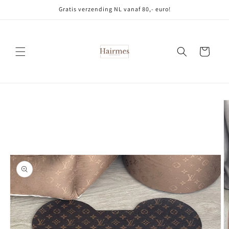
Meteen
Gratis verzending NL vanaf 80,- euro!
naar de
content
Winkelwagen
Ga direct naar
productinformatie