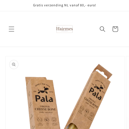
Meteen
Gratis verzending NL vanaf 80,- euro!
naar de
content
Winkelwagen
Ga direct naar
productinformatie