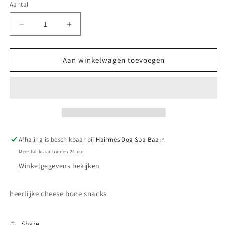
of
of
Aantal
niet
niet
beschikbaar
beschikbaar
Aantal
Aantal
verlagen
verhogen
voor
voor
Pala
Pala
Aan winkelwagen toevoegen
Cheese
Cheese
Bone
Bone
size
size
s
s
Afhaling is beschikbaar bij
Hairmes Dog Spa Baarn
Meestal klaar binnen 24 uur
Winkelgegevens bekijken
heerlijke cheese bone snacks
Share