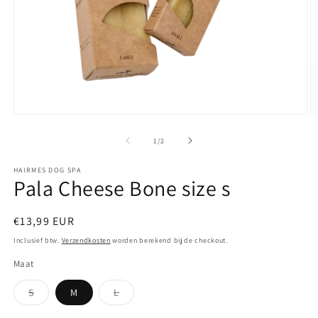
Media
M
1
2
openen
o
van
1
/
2
in
in
modaal
m
HAIRMES DOG SPA
Pala Cheese Bone size s
Normale
€13,99 EUR
prijs
Inclusief btw.
Verzendkosten
worden berekend bij de checkout.
Maat
S
M
L
Variant
Variant
uitverkocht
uitverkocht