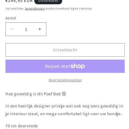
Normale
€149,95 EUR
Uitverkocht
prijs
Inclusief btw.
Verzendkosten
worden berekend bij de checkout.
Aantal
Aantal
Aantal
verlagen
verhogen
voor
voor
Lv
Lv
Uitverkocht
Pouf
Pouf
bed
bed
Meer betalingsopties
Hoe geweldig is dit Poef Bed 😍
In een heerlijk designer printje wat ook nog eens geweldig in
je interieur staat, en mega comfortabel ligt voor uw hondje..
70 cm doorsnede