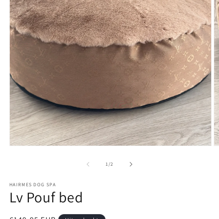
Media
M
1
2
openen
o
van
1
/
2
in
in
modaal
m
HAIRMES DOG SPA
Lv Pouf bed