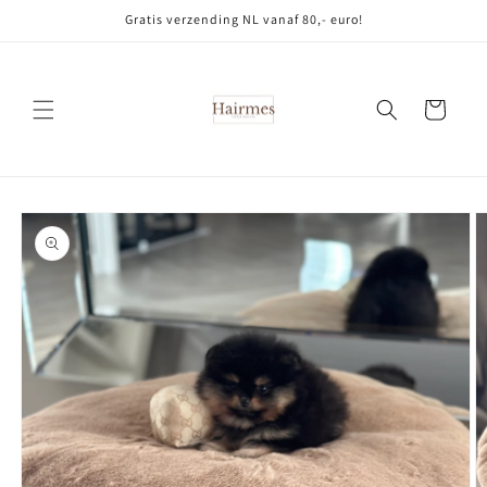
Meteen
Gratis verzending NL vanaf 80,- euro!
naar de
content
Winkelwagen
Ga direct naar
productinformatie