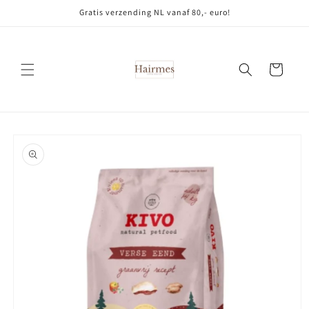
Meteen
Gratis verzending NL vanaf 80,- euro!
naar de
content
Winkelwagen
Ga direct naar
productinformatie