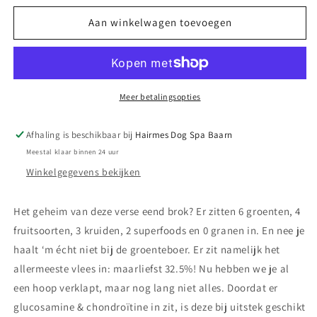
voor
voor
Kivo
Kivo
Aan winkelwagen toevoegen
verse
verse
eend
eend
4
4
kilo
kilo
Meer betalingsopties
Afhaling is beschikbaar bij
Hairmes Dog Spa Baarn
Meestal klaar binnen 24 uur
Winkelgegevens bekijken
Het geheim van deze verse eend brok? Er zitten 6 groenten, 4
fruitsoorten, 3 kruiden, 2 superfoods en 0 granen in. En nee je
haalt ‘m écht niet bij de groenteboer. Er zit namelijk het
allermeeste vlees in: maarliefst 32.5%! Nu hebben we je al
een hoop verklapt, maar nog lang niet alles. Doordat er
glucosamine & chondroïtine in zit, is deze bij uitstek geschikt