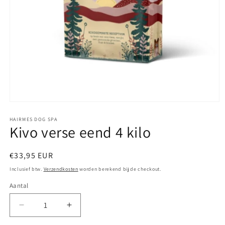
Media
1
openen
HAIRMES DOG SPA
Kivo verse eend 4 kilo
in
modaal
Normale
€33,95 EUR
prijs
Inclusief btw.
Verzendkosten
worden berekend bij de checkout.
Aantal
Aantal
Aantal
verlagen
verhogen