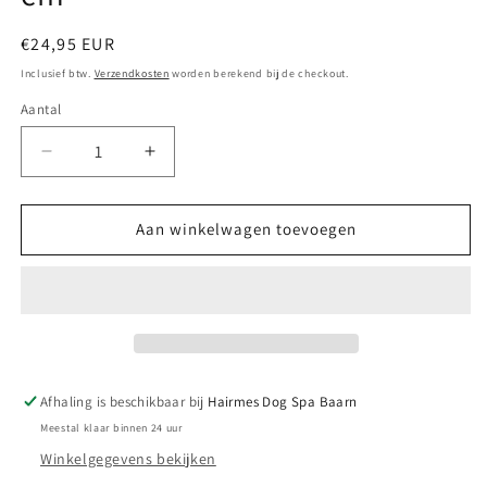
Normale
€24,95 EUR
prijs
Inclusief btw.
Verzendkosten
worden berekend bij de checkout.
Aantal
Aantal
Aantal
verlagen
verhogen
voor
voor
Keramiek
Keramiek
Aan winkelwagen toevoegen
voerbak
voerbak
set
set
Taupe
Taupe
16
16
cm
cm
Afhaling is beschikbaar bij
Hairmes Dog Spa Baarn
Meestal klaar binnen 24 uur
Winkelgegevens bekijken