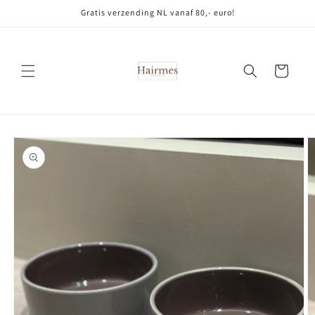
Meteen
Gratis verzending NL vanaf 80,- euro!
naar de
content
Winkelwagen
Ga direct naar
productinformatie