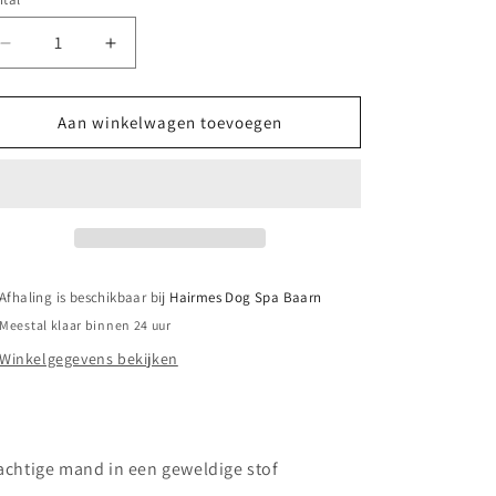
Aantal
Aantal
verlagen
verhogen
voor
voor
Hairmes
Hairmes
Aan winkelwagen toevoegen
mand
mand
DD
DD
maat
maat
65x45
65x45
cm
cm
Afhaling is beschikbaar bij
Hairmes Dog Spa Baarn
Meestal klaar binnen 24 uur
Winkelgegevens bekijken
achtige mand in een geweldige stof