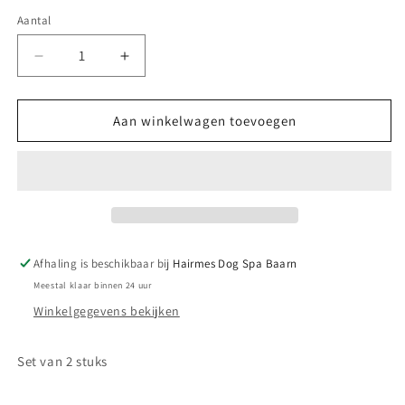
Aantal
Aantal
Aantal
verlagen
verhogen
voor
voor
Golden
Golden
Aan winkelwagen toevoegen
food
food
bowls
bowls
22cm
22cm
Afhaling is beschikbaar bij
Hairmes Dog Spa Baarn
Meestal klaar binnen 24 uur
Winkelgegevens bekijken
Set van 2 stuks