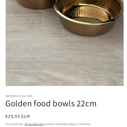
Media
1
openen
HAIRMES DOG SPA
Golden food bowls 22cm
in
modaal
Normale
€29,95 EUR
prijs
Inclusief btw.
Verzendkosten
worden berekend bij de checkout.