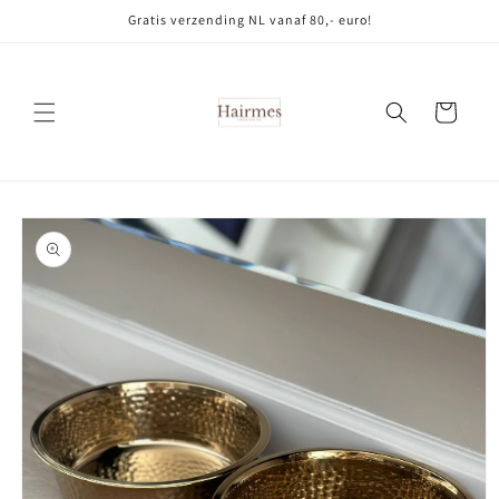
Meteen
Gratis verzending NL vanaf 80,- euro!
naar de
content
Winkelwagen
Ga direct naar
productinformatie