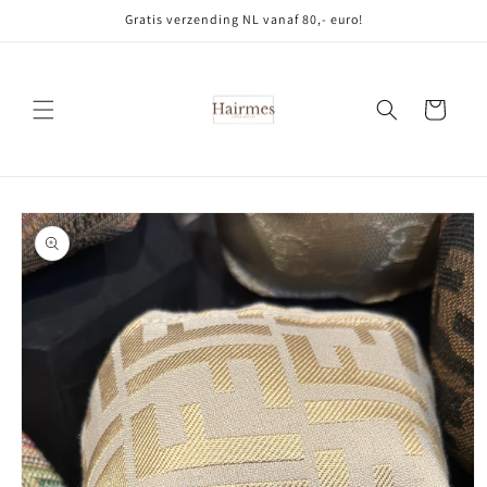
Meteen
Gratis verzending NL vanaf 80,- euro!
naar de
content
Winkelwagen
Ga direct naar
productinformatie