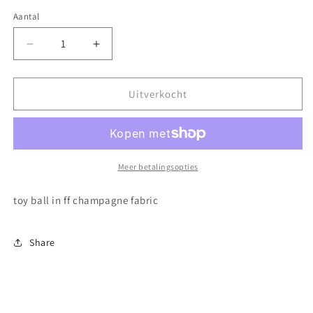
Aantal
Aantal
Aantal
verlagen
verhogen
voor
voor
FF
FF
Uitverkocht
champagne
champagne
ball
ball
toy
toy
Meer betalingsopties
toy ball in ff champagne fabric
Share