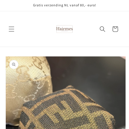
Meteen
Gratis verzending NL vanaf 80,- euro!
naar de
content
Winkelwagen
Ga direct naar
productinformatie