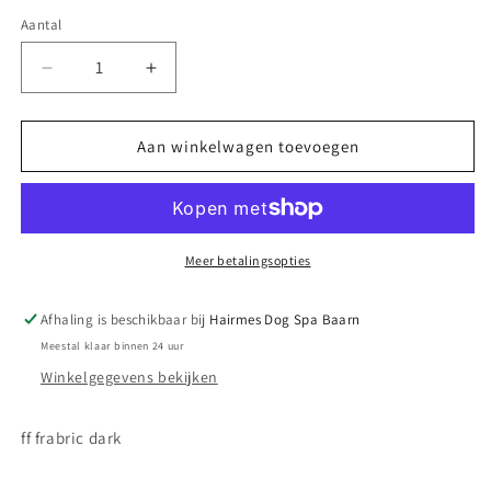
Aantal
Aantal
Aantal
verlagen
verhogen
voor
voor
FF
FF
Aan winkelwagen toevoegen
Brown
Brown
Ball
Ball
toy
toy
Meer betalingsopties
Afhaling is beschikbaar bij
Hairmes Dog Spa Baarn
Meestal klaar binnen 24 uur
Winkelgegevens bekijken
ff frabric dark