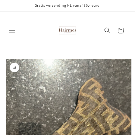
Meteen
Gratis verzending NL vanaf 80,- euro!
naar de
content
Winkelwagen
Ga direct naar
productinformatie