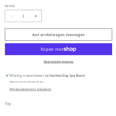
Aantal
Aantal
Aantal
verlagen
verhogen
voor
voor
Ff
Ff
Aan winkelwagen toevoegen
bone
bone
Meer betalingsopties
Afhaling is beschikbaar bij
Hairmes Dog Spa Baarn
Meestal klaar binnen 24 uur
Winkelgegevens bekijken
Toy