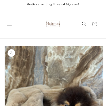
Meteen
Gratis verzending NL vanaf 80,- euro!
naar de
content
Winkelwagen
Ga direct naar
productinformatie