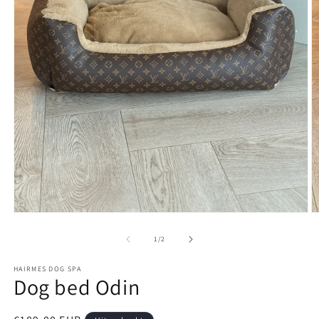
Media
M
1
2
openen
o
van
1
/
2
in
in
modaal
m
HAIRMES DOG SPA
Dog bed Odin