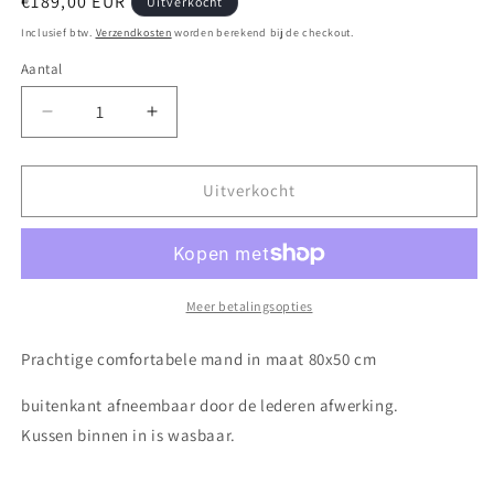
Normale
€189,00 EUR
Uitverkocht
prijs
Inclusief btw.
Verzendkosten
worden berekend bij de checkout.
Aantal
Aantal
Aantal
verlagen
verhogen
voor
voor
Dog
Dog
Uitverkocht
bed
bed
Odin
Odin
Meer betalingsopties
Prachtige comfortabele mand in maat 80x50 cm
buitenkant afneembaar door de lederen afwerking.
Kussen binnen in is wasbaar.