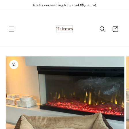
Meteen
Gratis verzending NL vanaf 80,- euro!
naar de
content
Winkelwagen
Ga direct naar
productinformatie