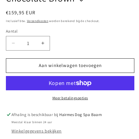
Normale
€159,95 EUR
prijs
Inclusief btw.
Verzendkosten
worden berekend bij de checkout.
Aantal
Aantal
Aantal
verlagen
verhogen
voor
voor
Dog
Dog
Aan winkelwagen toevoegen
Bed
Bed
Mia
Mia
80x60cm
80x60cm
Chocolate
Chocolate
Brown
Brown
Meer betalingsopties
🤎
🤎
Afhaling is beschikbaar bij
Hairmes Dog Spa Baarn
Meestal klaar binnen 24 uur
Winkelgegevens bekijken