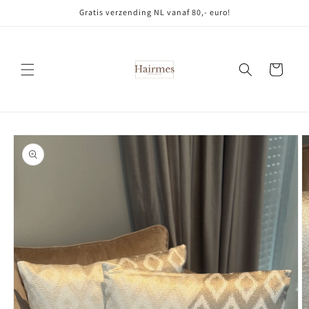
Meteen
Gratis verzending NL vanaf 80,- euro!
naar de
content
Winkelwagen
Ga direct naar
productinformatie