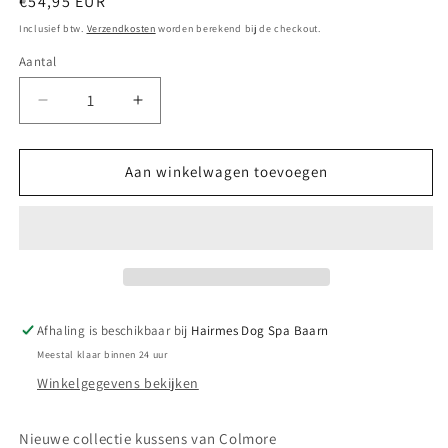
Normale
€54,95 EUR
prijs
Inclusief btw.
Verzendkosten
worden berekend bij de checkout.
Aantal
Aantal
Aantal
verlagen
verhogen
voor
voor
Colmore
Colmore
Aan winkelwagen toevoegen
kussens
kussens
beige
beige
Afhaling is beschikbaar bij
Hairmes Dog Spa Baarn
Meestal klaar binnen 24 uur
Winkelgegevens bekijken
Nieuwe collectie kussens van Colmore