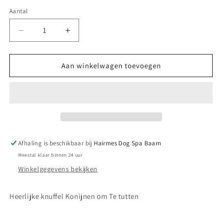
Aantal
Aantal
Aantal
verlagen
verhogen
voor
voor
Bunny
Bunny
Aan winkelwagen toevoegen
Toy
Toy
pink
pink
Afhaling is beschikbaar bij
Hairmes Dog Spa Baarn
Meestal klaar binnen 24 uur
Winkelgegevens bekijken
Heerlijke knuffel Konijnen om Te tutten