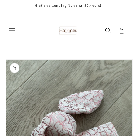
Meteen
Gratis verzending NL vanaf 80,- euro!
naar de
content
Winkelwagen
Ga direct naar
productinformatie