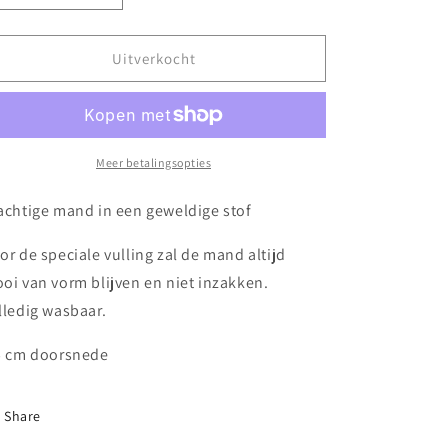
verlagen
verhogen
voor
voor
Beige
Beige
Uitverkocht
Shell
Shell
Meer betalingsopties
achtige mand in een geweldige stof
or de speciale vulling zal de mand altijd
oi van vorm blijven en niet inzakken.
lledig wasbaar.
 cm doorsnede
Share