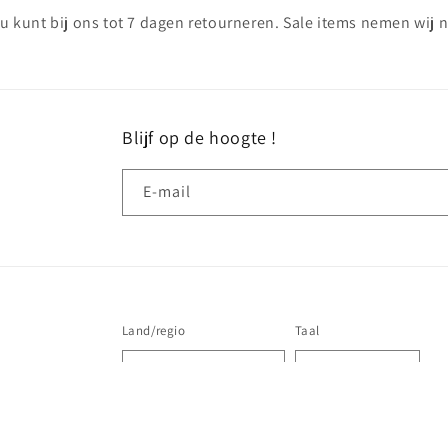
u kunt bij ons tot 7 dagen retourneren. Sale items nemen wij ni
Blijf op de hoogte !
E‑mail
Land/regio
Taal
Nederland | EUR €
Nederlands
© 2026,
Hairmes Dog Spa
Powered by Shopify
Terugbetalin