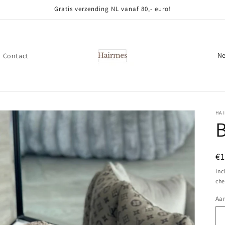
Gratis verzending NL vanaf 80,- euro!
L
Contact
a
n
d
/
HA
B
r
e
N
€
g
pr
Inc
i
che
o
Aan