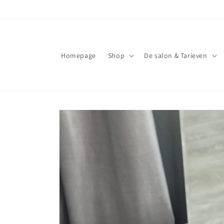
Meteen
naar de
content
Homepage
Shop
De salon & Tarieven
Ga direct naar
productinformatie