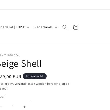
T
Winkelwagen
Nederland | EUR €
Nederlands
a
a
l
IRMES DOG SPA
eige Shell
ormale
189,00 EUR
Uitverkocht
ijs
lusief btw.
Verzendkosten
worden berekend bij de
ckout.
tal
Aantal
Aantal