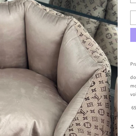
Pr
do
mo
vo
65