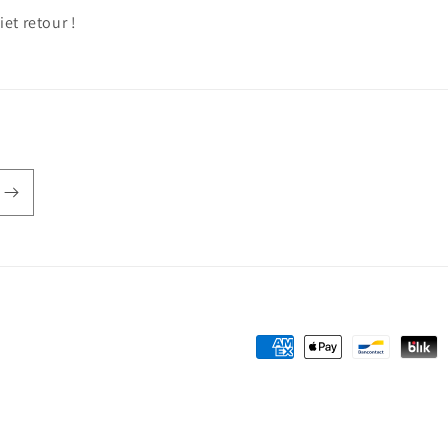
et retour !
Betaalmethoden
gsbeleid
Privacybeleid
Algemene voorwaarden
Verzendbeleid
Contactge