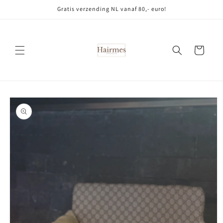
Meteen
Gratis verzending NL vanaf 80,- euro!
naar de
content
Winkelwagen
Ga direct naar
productinformatie