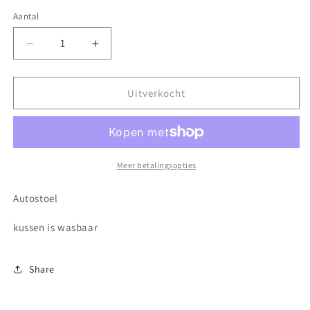
Aantal
Aantal
Aantal
verlagen
verhogen
voor
voor
Autostoel
Autostoel
Uitverkocht
GG
GG
Meer betalingsopties
Autostoel
kussen is wasbaar
Share